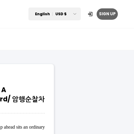
SIGN UP
English
USD $
 A
Guard/ 암행순찰차
p ahead sits an ordinary