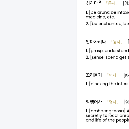
2
취하다
「동사」
[취
1. [be drunk; be into
medicine, etc.
2. [be enchanted; be
알아차리다
「동사」
1. [grasp; understand
2. [sense; scent; ge
꼬리물기
「명사」
[K
1. [blocking the inte
암행어사
「명사」
[
1. [amhaeng-eosa] A
secretly to local ar
and life of the peopl