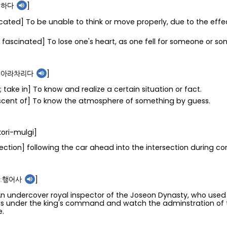
ː하다
]
xicated] To be unable to think or move properly, due to the effec
 fascinated] To lose one's heart, as one fell for someone or s
[아라차리다
]
; take in] To know and realize a certain situation or fact.
t scent of] To know the atmosphere of something by guess.
kori-mulgi]
rsection] following the car ahead into the intersection during c
암ː행어사
]
n undercover royal inspector of the Joseon Dynasty, who used
eas under the king's command and watch the adminstration of 
e.