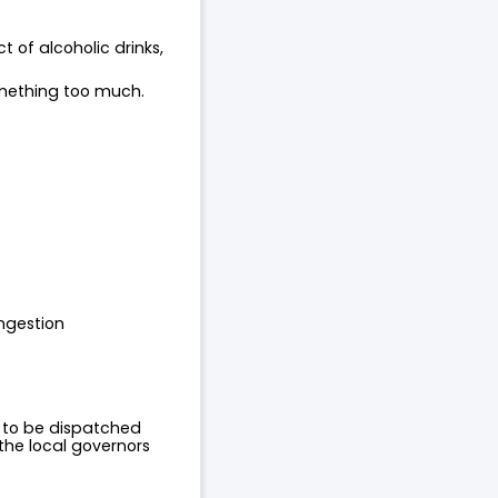
t of alcoholic drinks,
omething too much.
ongestion
 to be dispatched
the local governors