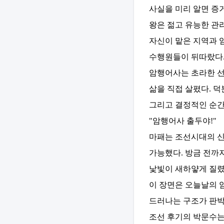
사실을 미리 알면 증
왕은 젊고 유능한 관
자신이 맡은 지역과 
수행원들이 뒤따랐다
암행어사는 초라한 선
삶을 직접 살폈다. 
그리고 결정적인 순간
"암행어사 출두야!"
마패는 조선시대의 신
가능했다. 방금 전까
낯빛이 새하얗게 질렸
이 장면은 오늘날의 
드러나는 구조가 판박
조선 후기의 박문수는