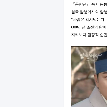
『춘향전』 속 이몽룡
결국 암행어사와 암행
"사람은 감시받는다는
600년 전 조선의 왕
지켜보다 결정적 순간