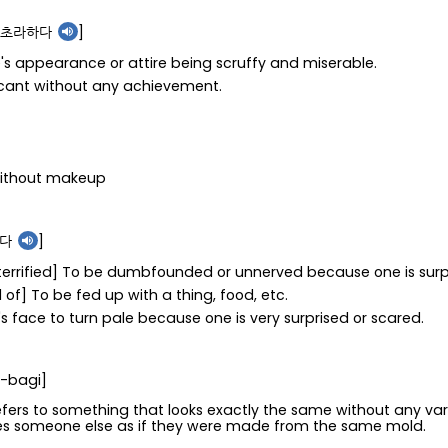
[초라하다
]
e's appearance or attire being scruffy and miserable.
ificant without any achievement.
 without makeup
리다
]
e terrified] To be dumbfounded or unnerved because one is surp
ed of] To be fed up with a thing, food, etc.
e's face to turn pale because one is very surprised or scared.
-bagi]
 refers to something that looks exactly the same without any var
es someone else as if they were made from the same mold.