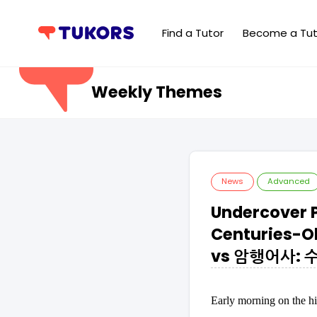
Find a Tutor
Become a Tut
Weekly Themes
News
Advanced
Undercover P
Centuries-O
vs 암행어사: 
Early morning on the hi