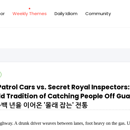
or
Weekly Themes
Daily Idiom
Community
atrol Cars vs. Secret Royal Inspectors:
ld Tradition of Catching People Off 
수백 년을 이어온 '몰래 잡는' 전통
ghway. A drunk driver weaves between lanes, foot heavy on the gas. U