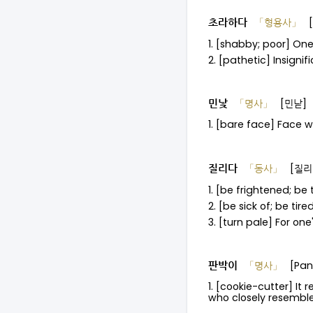
초라하다
「형용사」
1. [shabby; poor] On
2. [pathetic] Insign
민낯
「명사」
[민낟]
1. [bare face] Face
질리다
「동사」
[질
1. [be frightened; b
2. [be sick of; be tir
3. [turn pale] For on
판박이
「명사」
[Pan
1. [cookie-cutter] It
who closely resembl